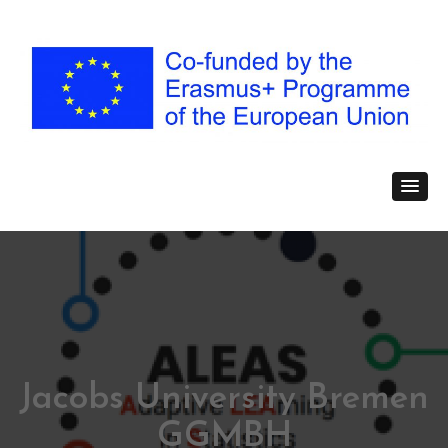
Jacobs University Bremen
GGMBH